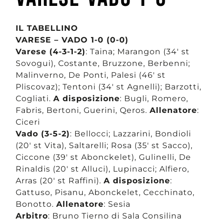
IL TABELLINO
VARESE – VADO 1-0 (0-0)
Varese (4-3-1-2)
: Taina; Marangon (34′ st
Sovogui), Costante, Bruzzone, Berbenni;
Malinverno, De Ponti, Palesi (46′ st
Pliscovaz); Tentoni (34′ st Agnelli); Barzotti,
Cogliati.
A disposizione
: Bugli, Romero,
Fabris, Bertoni, Guerini, Qeros.
Allenatore
:
Ciceri
Vado (3-5-2)
: Bellocci; Lazzarini, Bondioli
(20′ st Vita), Saltarelli; Rosa (35′ st Sacco),
Ciccone (39′ st Abonckelet), Gulinelli, De
Rinaldis (20′ st Alluci), Lupinacci; Alfiero,
Arras (20′ st Raffini).
A disposizione
:
Gattuso, Pisanu, Abonckelet, Cecchinato,
Bonotto.
Allenatore
: Sesia
Arbitro
: Bruno Tierno di Sala Consilina