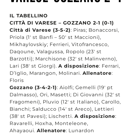
IL TABELLINO
CITTÀ DI VARESE – GOZZANO 2-1 (0-1)
Città di Varese (3-5-2)
: Piras; Bonaccorsi,
Priola (1′ st Banfi – 50′ st Maccioni),
Mikhaylovskiy; Ferrieri, Vitofrancesco,
Daqoune, Valagussa, Ropolo (23′ st
Barzotti); Marchisone (32′ st Malinverno),
Lari (38′ st Giorgi).
A disposizione
: Ferrari,
D’Iglio, Marangon, Molinari.
Allenatore
:
Floris
Gozzano (3-4-2-1)
: Aiolfi; Gemelli (19′ pt
Dalmasso), Ori, Masetti; Di Giovanni (32′ st
Fragomeni), Pluvio (12′ st Italiano), Carollo,
Bianchi; Salducco (14′ st Areco), Lettieri
(38′ st Pavesi); Lischetti.
A disposizione
:
Ravarelli, Hoxha, Monteleone,
Ahayaoui.
Allenatore
: Lunardon