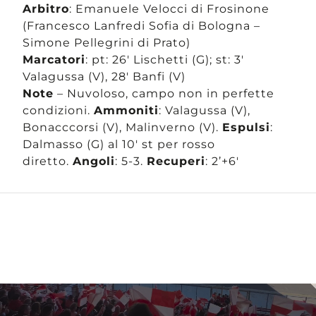
Arbitro
: Emanuele Velocci di Frosinone
(Francesco Lanfredi Sofia di Bologna –
Simone Pellegrini di Prato)
Marcatori
: pt: 26′ Lischetti (G); st: 3′
Valagussa (V), 28′ Banfi (V)
Note
– Nuvoloso, campo non in perfette
condizioni.
Ammoniti
: Valagussa (V),
Bonacccorsi (V), Malinverno (V).
Espulsi
:
Dalmasso (G) al 10′ st per rosso
diretto.
Angoli
: 5-3.
Recuperi
: 2’+6′