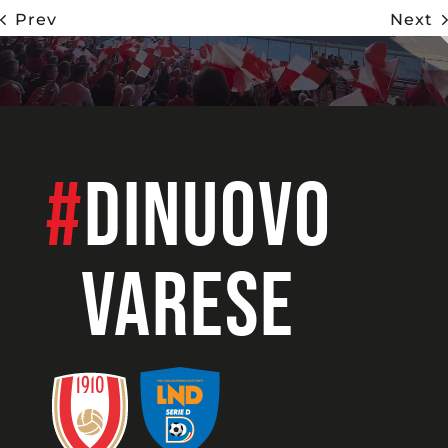
Prev
Next
#
dinuovo
VARESE