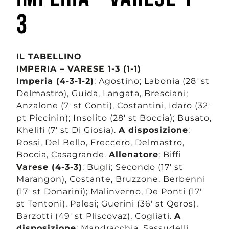
3
IL TABELLINO
IMPERIA – VARESE 1-3 (1-1)
Imperia (4-3-1-2)
: Agostino; Labonia (28′ st
Delmastro), Guida, Langata, Bresciani;
Anzalone (7′ st Conti), Costantini, Idaro (32′
pt Piccinin); Insolito (28′ st Boccia); Busato,
Khelifi (7′ st Di Giosia).
A disposizione
:
Rossi, Del Bello, Freccero, Delmastro,
Boccia, Casagrande.
Allenatore
: Biffi
Varese (4-3-3)
: Bugli; Secondo (17′ st
Marangon), Costante, Bruzzone, Berbenni
(17′ st Donarini); Malinverno, De Ponti (17′
st Tentoni), Palesi; Guerini (36′ st Qeros),
Barzotti (49′ st Pliscovaz), Cogliati.
A
disposizione
: Mandracchia, Sassudelli,