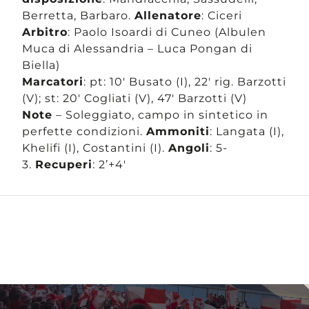
Berretta, Barbaro.
Allenatore
: Ciceri
Arbitro
: Paolo Isoardi di Cuneo (Albulen
Muca di Alessandria – Luca Pongan di
Biella)
Marcatori
: pt: 10′ Busato (I), 22′ rig. Barzotti
(V); st: 20′ Cogliati (V), 47′ Barzotti (V)
Note
– Soleggiato, campo in sintetico in
perfette condizioni.
Ammoniti
: Langata (I),
Khelifi (I), Costantini (I).
Angoli
: 5-
3.
Recuperi
: 2’+4′