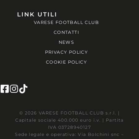
LINK UTILI
VARESE FOOTBALL CLUB
CONTATTI
NEWS
PRIVACY POLICY
COOKIE POLICY
© 2026 VARESE FOOTBALL CLUB s.r.l. |
Capitale sociale 400.000 euro i.v. | Partita
IVA 03728940127
Sede legale e operativa: Via Bolchini snc –