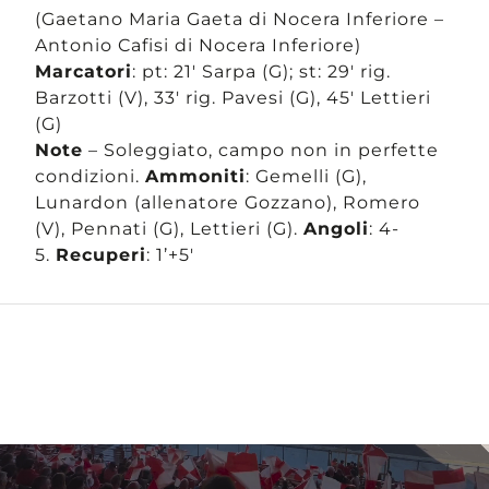
(Gaetano Maria Gaeta di Nocera Inferiore –
Antonio Cafisi di Nocera Inferiore)
Marcatori
: pt: 21′ Sarpa (G); st: 29′ rig.
Barzotti (V), 33′ rig. Pavesi (G), 45′ Lettieri
(G)
Note
– Soleggiato, campo non in perfette
condizioni.
Ammoniti
: Gemelli (G),
Lunardon (allenatore Gozzano), Romero
(V), Pennati (G), Lettieri (G).
Angoli
: 4-
5.
Recuperi
: 1’+5′