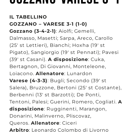
IL TABELLINO
GOZZANO – VARESE 3-1 (1-0)
Gozzano (3-4-2-1)
: Aiolfi; Gemelli,
Dalmasso, Masetti; Sarpa, Areco, Carollo
(25′ st Lettieri), Bianchi; Hoxha (19′ st
Pigato), Sangiorgio (19′ st Pennati); Pavesi
(39′ st Casani).
A disposizione
: Cuka,
Bertagnon, Di Giovanni, Monteleone,
Loiacono.
Allenatore
: Lunardon
Varese (4-3-3)
: Bugli; Secondo (39′ st
Salera), Bruzzone, Bertoni (25′ st Costante),
Berbenni (13′ st Barzotti); De Ponti,
Tentoni, Palesi; Guerini, Romero, Cogliati.
A
disposizione
: Rugginenti, Marangon,
Donarini, Malinverno, Pliscovaz,
Queros.
Allenatore
: Ciceri
Arbitro
: Leonardo Colombo di Livorno