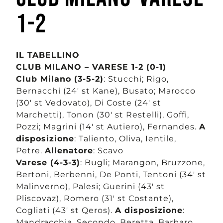
1-2
IL TABELLINO
CLUB MILANO – VARESE 1-2 (0-1)
Club Milano (3-5-2)
: Stucchi; Rigo,
Bernacchi (24′ st Kane), Busato; Marocco
(30′ st Vedovato), Di Coste (24′ st
Marchetti), Tonon (30′ st Restelli), Goffi,
Pozzi; Magrini (14′ st Autiero), Fernandes.
A
disposizione
: Taliento, Oliva, Ientile,
Petre.
Allenatore
: Scavo
Varese (4-3-3)
: Bugli; Marangon, Bruzzone,
Bertoni, Berbenni, De Ponti, Tentoni (34′ st
Malinverno), Palesi; Guerini (43′ st
Pliscovaz), Romero (31′ st Costante),
Cogliati (43′ st Qeros).
A disposizione
:
Mandracchia, Secondo, Beretta, Barbaro,