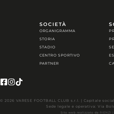
SOCIETÀ
S
ORGANIGRAMMA
P
STORIA
P
STADIO
S
CENTRO SPORTIVO
E
PARTNER
C
© 2026 VARESE FOOTBALL CLUB s.r.l. | Capitale social
Sede legale e operativa: Via Bol
Sito web realizzato da
RIENZI 