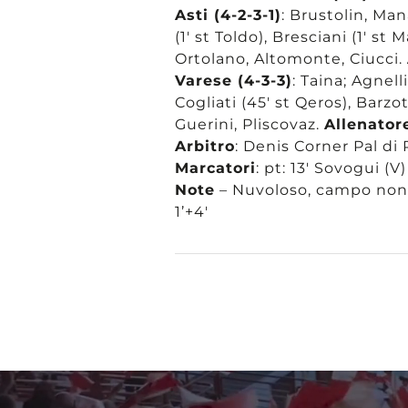
Asti (4-2-3-1)
: Brustolin, Mana
(1′ st Toldo), Bresciani (1′ st
Ortolano, Altomonte, Ciucci.
Varese (4-3-3)
: Taina; Agnel
Cogliati (45′ st Qeros), Barzo
Guerini, Pliscovaz.
Allenator
Arbitro
: Denis Corner Pal di
Marcatori
: pt: 13′ Sovogui (V)
Note
– Nuvoloso, campo non 
1’+4′