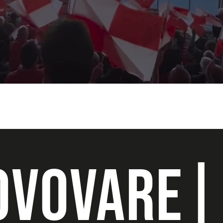
OVO
VARES