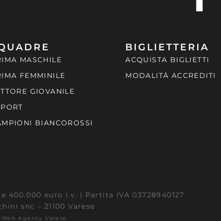
QUADRE
BIGLIETTERIA
RIMA MASCHILE
ACQUISTA BIGLIETTI
RIMA FEMMINILE
MODALITÀ ACCREDITI
ETTORE GIOVANILE
SPORT
AMPIONI BIANCOROSSI
e 400.000 euro i.v. | Partita IVA 03728940127
chini snc – 21100 Varese
| Web Agency Varese