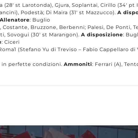
 (28′ st Larotonda), Gjura, Soplantai, Cirillo (34′ pt 
 Mancini), Podestà; Di Maira (31′ st Mazzucco).
A disp
Allenatore
: Buglio
li, Costante, Bruzzone, Berbenni; Palesi, De Ponti, T
tti, Sovogui (30′ st Marangon).
A disposizione
: Bugl
e
: Ciceri
 Roma1 (Stefano Yu di Treviso – Fabio Cappellaro di
in perfette condizioni.
Ammoniti
: Ferrari (A), Tent