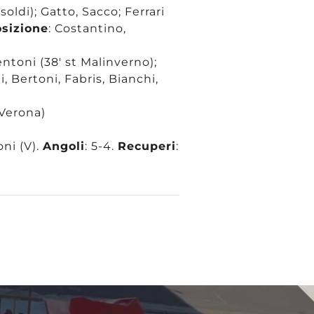
Isoldi); Gatto, Sacco; Ferrari
osizione
: Costantino,
entoni (38′ st Malinverno);
i, Bertoni, Fabris, Bianchi,
 Verona)
oni (V).
Angoli
: 5-4.
Recuperi
: