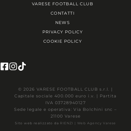
VARESE FOOTBALL CLUB
CONTATTI
NEWS
PRIVACY POLICY
COOKIE POLICY
© 2026 VARESE FOOTBALL CLUB s.r.l. |
Capitale sociale 400.000 euro i.v. | Partita
IVA 03728940127
Sede legale e operativa: Via Bolchini snc –
21100 Varese
Sito web realizzato da
RIENZI | Web Agency Varese